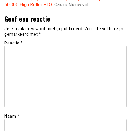
50.000 High Roller PLO
CasinoNieuws.nl
Geef een reactie
Je e-mailadres wordt niet gepubliceerd.
Vereiste velden zijn
gemarkeerd met
*
Reactie
*
Naam
*