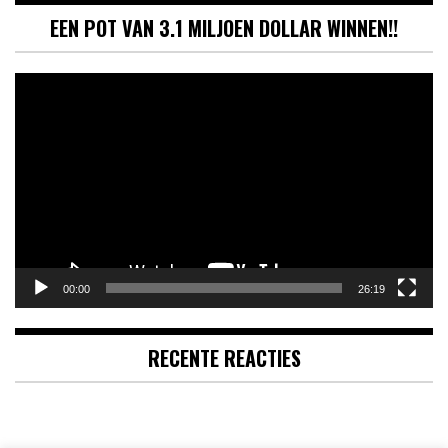
EEN POT VAN 3.1 MILJOEN DOLLAR WINNEN!!
Videospeler
00:00
26:19
RECENTE REACTIES