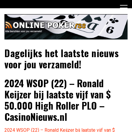
Ga
naar
de
inhoud
Dagelijks het laatste nieuws
voor jou verzameld!
2024 WSOP (22) – Ronald
Keijzer bij laatste vijf van $
50.000 High Roller PLO –
CasinoNieuws.nl
2024 WSOP (22) – Ronald Keijzer bij laatste vijf van $