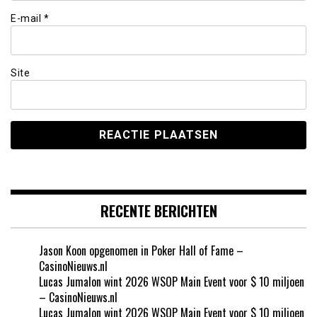
E-mail
*
Site
RECENTE BERICHTEN
Jason Koon opgenomen in Poker Hall of Fame –
CasinoNieuws.nl
Lucas Jumalon wint 2026 WSOP Main Event voor $ 10 miljoen
– CasinoNieuws.nl
Lucas Jumalon wint 2026 WSOP Main Event voor $ 10 miljoen