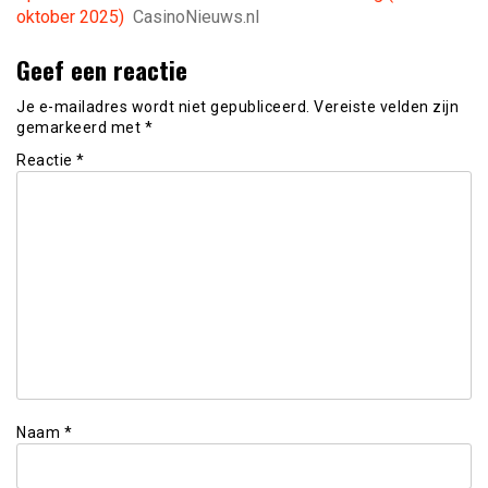
oktober 2025)
CasinoNieuws.nl
Geef een reactie
Je e-mailadres wordt niet gepubliceerd.
Vereiste velden zijn
gemarkeerd met
*
Reactie
*
Naam
*