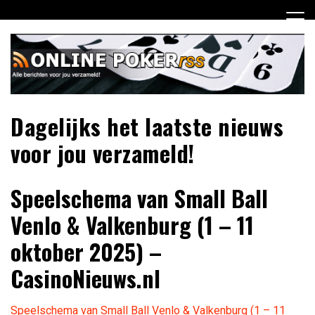
Ga
naar
de
inhoud
Dagelijks het laatste nieuws
voor jou verzameld!
Speelschema van Small Ball
Venlo & Valkenburg (1 – 11
oktober 2025) –
CasinoNieuws.nl
Speelschema van Small Ball Venlo & Valkenburg (1 – 11