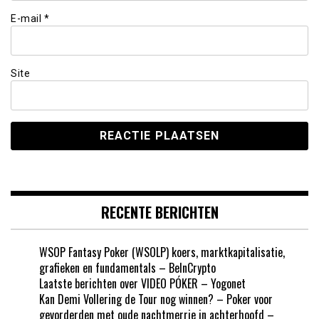
E-mail
*
Site
RECENTE BERICHTEN
WSOP Fantasy Poker (WSOLP) koers, marktkapitalisatie,
grafieken en fundamentals – BeInCrypto
Laatste berichten over VIDEO PÓKER – Yogonet
Kan Demi Vollering de Tour nog winnen? – Poker voor
gevorderden met oude nachtmerrie in achterhoofd –