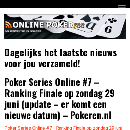
Ga
naar
de
inhoud
Dagelijks het laatste nieuws
voor jou verzameld!
Poker Series Online #7 –
Ranking Finale op zondag 29
juni (update – er komt een
nieuwe datum) – Pokeren.nl
Poker Series Online #7 - Ranking Finale op zondag 29 juni