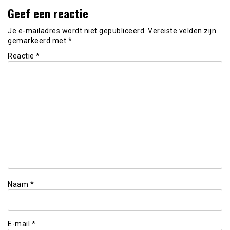
Geef een reactie
Je e-mailadres wordt niet gepubliceerd.
Vereiste velden zijn
gemarkeerd met
*
Reactie
*
Naam
*
E-mail
*