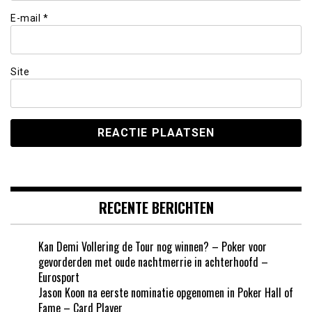
E-mail
*
Site
RECENTE BERICHTEN
Kan Demi Vollering de Tour nog winnen? – Poker voor
gevorderden met oude nachtmerrie in achterhoofd –
Eurosport
Jason Koon na eerste nominatie opgenomen in Poker Hall of
Fame – Card Player