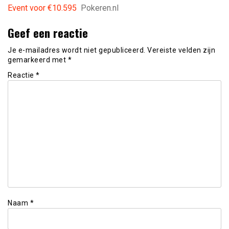
Event voor €10.595
Pokeren.nl
Geef een reactie
Je e-mailadres wordt niet gepubliceerd.
Vereiste velden zijn
gemarkeerd met
*
Reactie
*
Naam
*