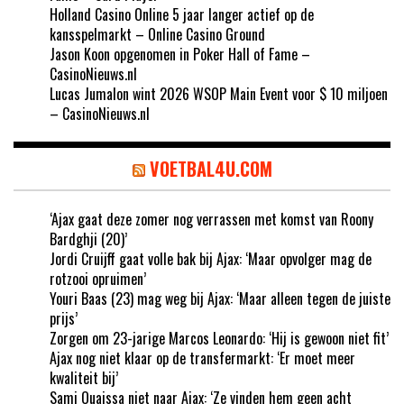
Holland Casino Online 5 jaar langer actief op de
kansspelmarkt – Online Casino Ground
Jason Koon opgenomen in Poker Hall of Fame –
CasinoNieuws.nl
Lucas Jumalon wint 2026 WSOP Main Event voor $ 10 miljoen
– CasinoNieuws.nl
VOETBAL4U.COM
‘Ajax gaat deze zomer nog verrassen met komst van Roony
Bardghji (20)’
Jordi Cruijff gaat volle bak bij Ajax: ‘Maar opvolger mag de
rotzooi opruimen’
Youri Baas (23) mag weg bij Ajax: ‘Maar alleen tegen de juiste
prijs’
Zorgen om 23-jarige Marcos Leonardo: ‘Hij is gewoon niet fit’
Ajax nog niet klaar op de transfermarkt: ‘Er moet meer
kwaliteit bij’
Sami Ouaissa niet naar Ajax: ‘Ze vinden hem geen acht