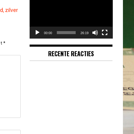
, zilver
00:00
26:19
et
*
RECENTE REACTIES