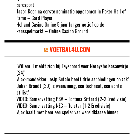
Eurosport
Jason Koon na eerste nominatie opgenomen in Poker Hall of
Fame – Card Player
Holland Casino Online 5 jaar langer actief op de
kansspelmarkt – Online Casino Ground
VOETBAL4U.COM
‘Willem II meldt zich bij Feyenoord voor Neraysho Kasanwirjo
(24)’
‘Ajax-mandekker Josip Sutalo heeft drie aanbiedingen op zak’
‘Julian Brandt (30) is waanzinnig, een techneut, een echte
stilist’
VIDEO: Samenvatting PSV – Fortuna Sittard (2-2 Eredivisie)
VIDEO: Samenvatting NEC – Telstar (1-2 Eredivisie)
‘Ajax haalt met hem een speler van wereldklasse binnen’