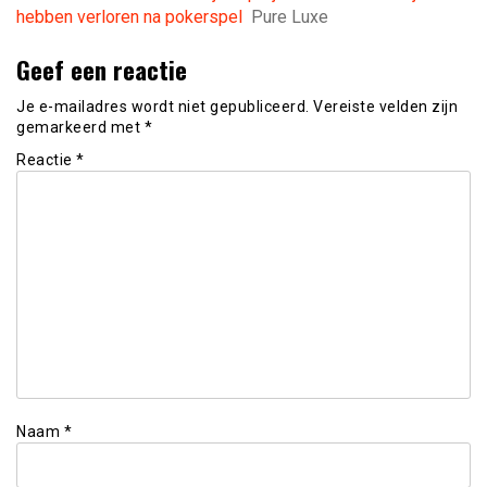
hebben verloren na pokerspel
Pure Luxe
Geef een reactie
Je e-mailadres wordt niet gepubliceerd.
Vereiste velden zijn
gemarkeerd met
*
Reactie
*
Naam
*