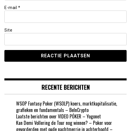
E-mail
*
Site
RECENTE BERICHTEN
WSOP Fantasy Poker (WSOLP) koers, marktkapitalisatie,
grafieken en fundamentals – BeInCrypto
Laatste berichten over VIDEO PÓKER – Yogonet
Kan Demi Vollering de Tour nog winnen? – Poker voor
gevorderden met oude nachtmerrie in achterhoofd –