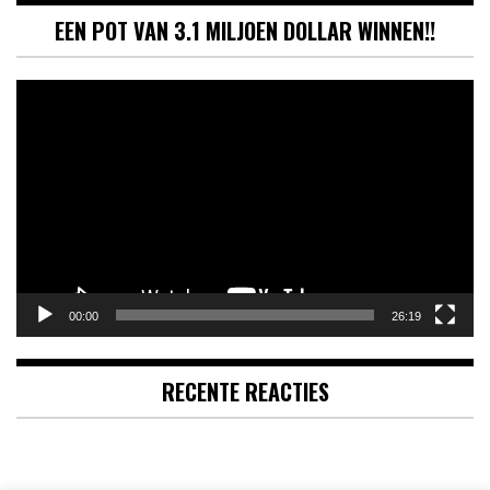
EEN POT VAN 3.1 MILJOEN DOLLAR WINNEN!!
Videospeler
00:00
26:19
RECENTE REACTIES