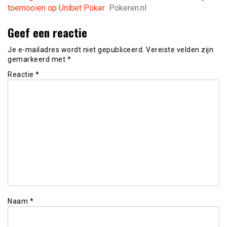
toernooien op Unibet Poker
Pokeren.nl
Geef een reactie
Je e-mailadres wordt niet gepubliceerd.
Vereiste velden zijn
gemarkeerd met
*
Reactie
*
Naam
*