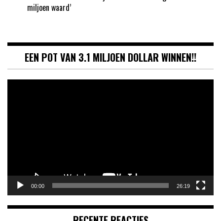
miljoen waard’
EEN POT VAN 3.1 MILJOEN DOLLAR WINNEN!!
Videospeler
00:00
26:19
RECENTE REACTIES