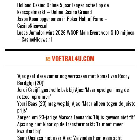
Holland Casino Online 5 jaar langer actief op de
kansspelmarkt – Online Casino Ground
Jason Koon opgenomen in Poker Hall of Fame –
CasinoNieuws.nl
Lucas Jumalon wint 2026 WSOP Main Event voor $ 10 miljoen
– CasinoNieuws.nl
VOETBAL4U.COM
‘Ajax gaat deze zomer nog verrassen met komst van Roony
Bardghji (20)’
Jordi Cruijff gaat volle bak bij Ajax: ‘Maar opvolger mag de
rotzooi opruimen’
Youri Baas (23) mag weg bij Ajax: ‘Maar alleen tegen de juiste
prijs’
Zorgen om 23-jarige Marcos Leonardo: ‘Hij is gewoon niet fit’
Ajax nog niet klaar op de transfermarkt: ‘Er moet meer
kwaliteit bij’
Sami Ouaissa niet naar Ajax: ‘Ze vinden hem geen acht