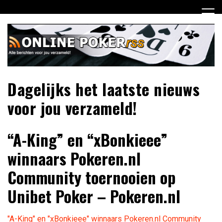
Ga
naar
de
inhoud
Dagelijks het laatste nieuws
voor jou verzameld!
“A-King” en “xBonkieee”
winnaars Pokeren.nl
Community toernooien op
Unibet Poker – Pokeren.nl
"A-King" en "xBonkieee" winnaars Pokeren.nl Community