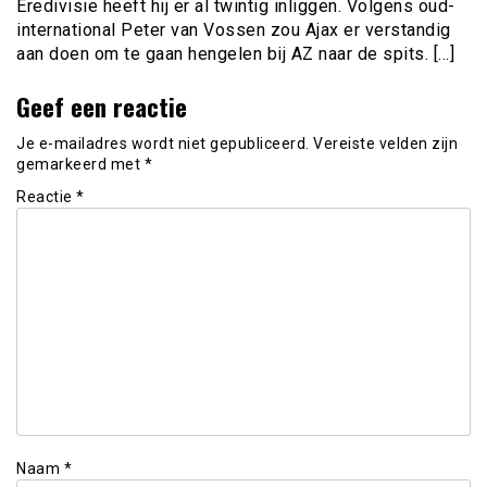
Eredivisie heeft hij er al twintig inliggen. Volgens oud-
international Peter van Vossen zou Ajax er verstandig
aan doen om te gaan hengelen bij AZ naar de spits. […]
Geef een reactie
Je e-mailadres wordt niet gepubliceerd.
Vereiste velden zijn
gemarkeerd met
*
Reactie
*
Naam
*