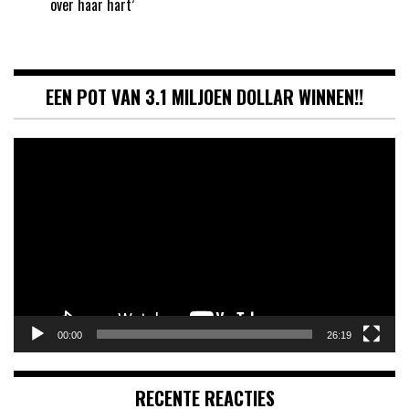
over haar hart’
EEN POT VAN 3.1 MILJOEN DOLLAR WINNEN!!
Videospeler
00:00
26:19
RECENTE REACTIES