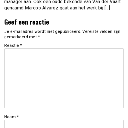
manager aan. Ook een oude bekende van Van der Vaart
genaamd Marcos Alvarez gaat aan het werk bij […]
Geef een reactie
Je e-mailadres wordt niet gepubliceerd.
Vereiste velden zijn
gemarkeerd met
*
Reactie
*
Naam
*