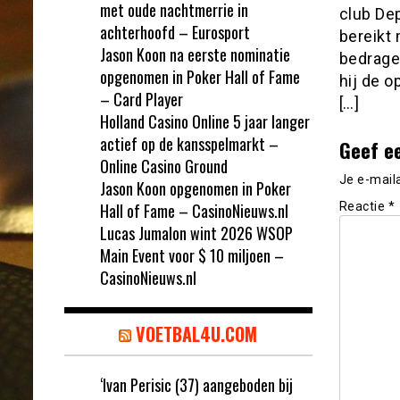
met oude nachtmerrie in
club De
achterhoofd – Eurosport
bereikt
Jason Koon na eerste nominatie
bedrage
opgenomen in Poker Hall of Fame
hij de o
– Card Player
[…]
Holland Casino Online 5 jaar langer
actief op de kansspelmarkt –
Geef e
Online Casino Ground
Je e-mail
Jason Koon opgenomen in Poker
Hall of Fame – CasinoNieuws.nl
Reactie
*
Lucas Jumalon wint 2026 WSOP
Main Event voor $ 10 miljoen –
CasinoNieuws.nl
VOETBAL4U.COM
‘Ivan Perisic (37) aangeboden bij