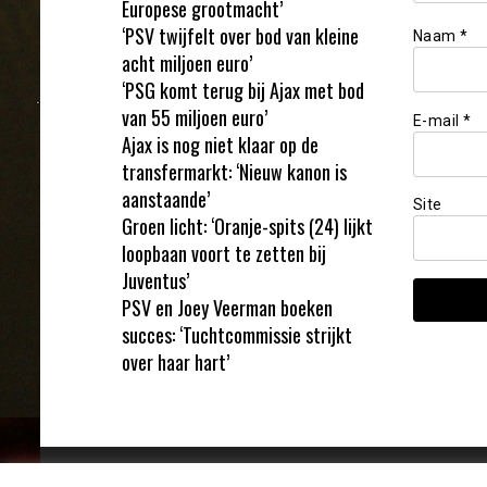
Europese grootmacht’
‘PSV twijfelt over bod van kleine
Naam
*
acht miljoen euro’
‘PSG komt terug bij Ajax met bod
van 55 miljoen euro’
E-mail
*
Ajax is nog niet klaar op de
transfermarkt: ‘Nieuw kanon is
aanstaande’
Site
Groen licht: ‘Oranje-spits (24) lijkt
loopbaan voort te zetten bij
Juventus’
PSV en Joey Veerman boeken
succes: ‘Tuchtcommissie strijkt
over haar hart’