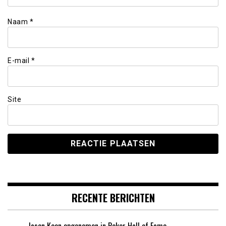
Naam
*
E-mail
*
Site
RECENTE BERICHTEN
Jason Koon opgenomen in Poker Hall of Fame –