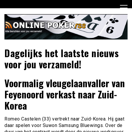
Ga
naar
de
inhoud
Dagelijks het laatste nieuws
voor jou verzameld!
Voormalig vleugelaanvaller van
Feyenoord verkast naar Zuid-
Korea
Romeo Castelen (33) vertrekt naar Zuid-Korea. Hij gaat
daar spelen voor Suwon Samsung Bluewings. Over de
duur van het contract wordt door de nieuwe werkgever