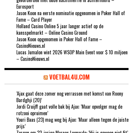
Eurosport
Jason Koon na eerste nominatie opgenomen in Poker Hall of
Fame – Card Player
Holland Casino Online 5 jaar langer actief op de
kansspelmarkt – Online Casino Ground
Jason Koon opgenomen in Poker Hall of Fame –
CasinoNieuws.nl
Lucas Jumalon wint 2026 WSOP Main Event voor $ 10 miljoen
– CasinoNieuws.nl
VOETBAL4U.COM
‘Ajax gaat deze zomer nog verrassen met komst van Roony
Bardghji (20)’
Jordi Cruijff gaat volle bak bij Ajax: ‘Maar opvolger mag de
rotzooi opruimen’
Youri Baas (23) mag weg bij Ajax: ‘Maar alleen tegen de juiste
prijs’
Zorgen om 23-jarige Marcos Leonardo: ‘Hij is gewoon niet fit’