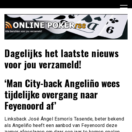
Ga
naar
de
inhoud
Dagelijks het laatste nieuws
voor jou verzameld!
‘Man City-back Angeliño wees
tijdelijke overgang naar
Feyenoord af’
Linksback José Ángel Esmorís Tasende, beter bekend
als Angeliño heeft een aanbod van Feyenoord deze
zomer afgeslagen om daar een jaar te komen spelen.