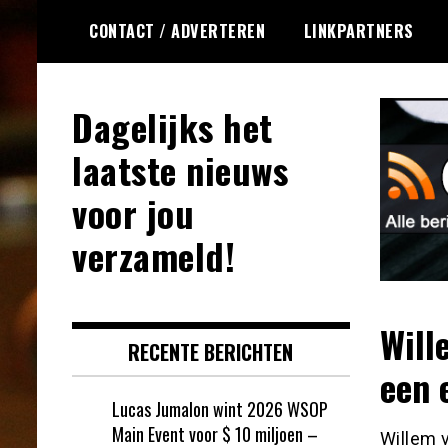
Ga
CONTACT / ADVERTEREN
LINKPARTNERS
naar
de
inhoud
Dagelijks het
laatste nieuws
voor jou
verzameld!
Will
RECENTE BERICHTEN
een 
Lucas Jumalon wint 2026 WSOP
Main Event voor $ 10 miljoen –
Willem 