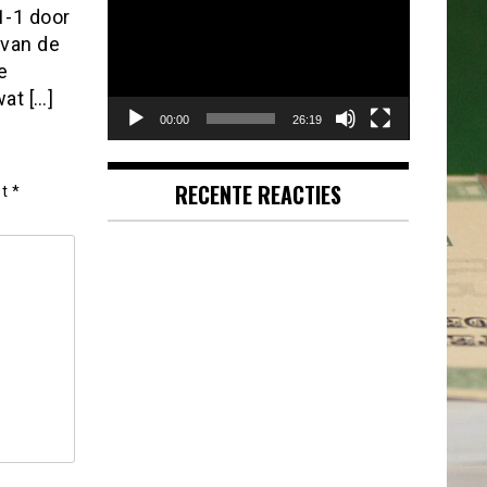
1-1 door
 van de
e
at […]
00:00
26:19
RECENTE REACTIES
et
*