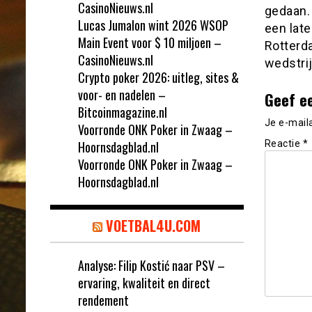
CasinoNieuws.nl
gedaan. 
Lucas Jumalon wint 2026 WSOP
een late
Main Event voor $ 10 miljoen –
Rotterd
CasinoNieuws.nl
wedstri
Crypto poker 2026: uitleg, sites &
voor- en nadelen –
Geef e
Bitcoinmagazine.nl
Je e-mail
Voorronde ONK Poker in Zwaag –
Hoornsdagblad.nl
Reactie
*
Voorronde ONK Poker in Zwaag –
Hoornsdagblad.nl
VOETBAL4U.COM
Analyse: Filip Kostić naar PSV –
ervaring, kwaliteit en direct
rendement