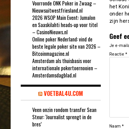
Voorronde ONK Poker in Zwaag –
het Koni
Nieuwsuitwestfriesland.nl
onder h
2026 WSOP Main Event: Jumalon
zijn her
en Saaskilahti heads-up voor titel
– CasinoNieuws.nl
Geef e
Online poker Nederland: vind de
beste legale poker site van 2026 –
Je e-mail
Bitcoinmagazine.nl
Reactie
*
Amsterdam als thuisbasis voor
internationale pokertoernooien –
Amsterdamsdagblad.nl
VOETBAL4U.COM
Veen onzin rondom transfer Sean
Steur: ‘Journalist sprengt in de
bres’
Naam
*