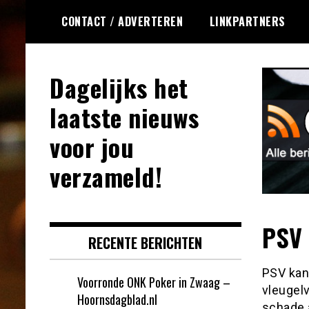
Ga
CONTACT / ADVERTEREN
LINKPARTNERS
naar
de
inhoud
Dagelijks het
laatste nieuws
voor jou
verzameld!
PSV 
RECENTE BERICHTEN
PSV kan
Voorronde ONK Poker in Zwaag –
vleugel
Hoornsdagblad.nl
schade 