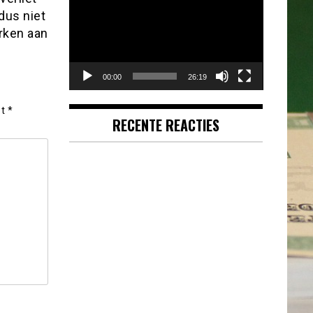
dus niet
rken aan
00:00
26:19
et
*
RECENTE REACTIES