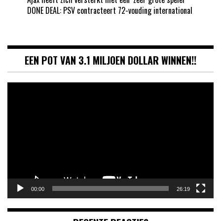
DONE DEAL: PSV contracteert 72-vouding international
EEN POT VAN 3.1 MILJOEN DOLLAR WINNEN!!
Videospeler
00:00
26:19