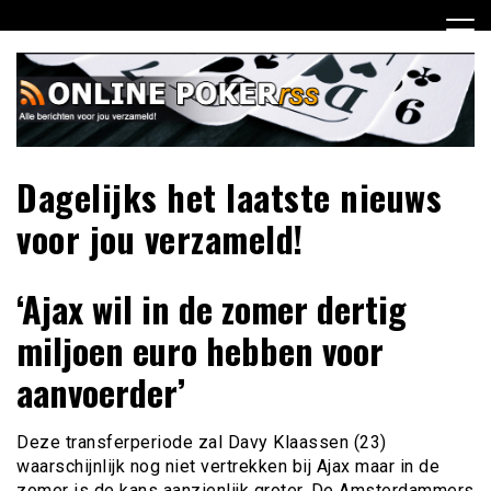
Ga
naar
de
inhoud
Dagelijks het laatste nieuws
voor jou verzameld!
‘Ajax wil in de zomer dertig
miljoen euro hebben voor
aanvoerder’
Deze transferperiode zal Davy Klaassen (23)
waarschijnlijk nog niet vertrekken bij Ajax maar in de
zomer is de kans aanzienlijk groter. De Amsterdammers