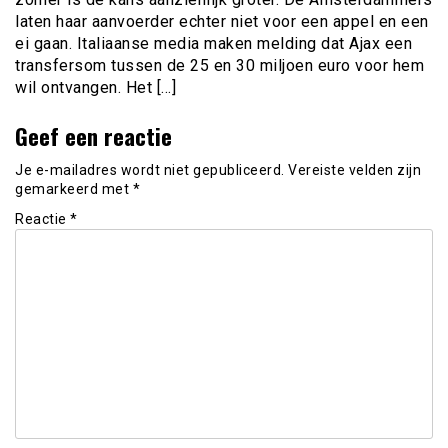
laten haar aanvoerder echter niet voor een appel en een
ei gaan. Italiaanse media maken melding dat Ajax een
transfersom tussen de 25 en 30 miljoen euro voor hem
wil ontvangen. Het […]
Geef een reactie
Je e-mailadres wordt niet gepubliceerd.
Vereiste velden zijn
gemarkeerd met
*
Reactie
*