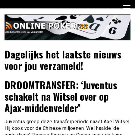
Ga
naar
de
inhoud
Dagelijks het laatste nieuws
voor jou verzameld!
DROOMTRANSFER: ‘Juventus
schakelt na Witsel over op
Ajax-middenvelder’
Juventus greep deze transferperiode naast Axel Witsel.
Hij koos voor de Chinese miljoenen. Wel haalde ‘de
oude dame’ Thomas Rincon van Genoa, maar de kans