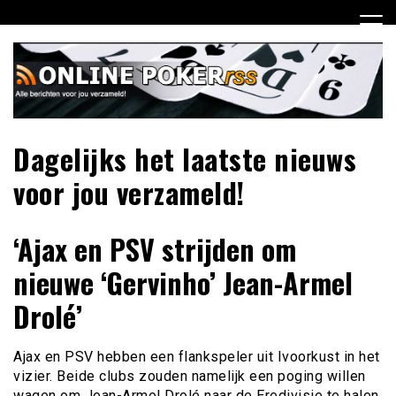
Ga
naar
de
inhoud
Dagelijks het laatste nieuws
voor jou verzameld!
‘Ajax en PSV strijden om
nieuwe ‘Gervinho’ Jean-Armel
Drolé’
Ajax en PSV hebben een flankspeler uit Ivoorkust in het
vizier. Beide clubs zouden namelijk een poging willen
wagen om Jean-Armel Drolé naar de Eredivisie te halen.