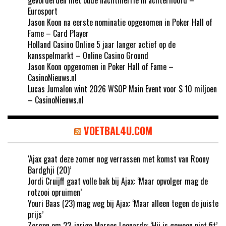
Eurosport
Jason Koon na eerste nominatie opgenomen in Poker Hall of
Fame – Card Player
Holland Casino Online 5 jaar langer actief op de
kansspelmarkt – Online Casino Ground
Jason Koon opgenomen in Poker Hall of Fame –
CasinoNieuws.nl
Lucas Jumalon wint 2026 WSOP Main Event voor $ 10 miljoen
– CasinoNieuws.nl
VOETBAL4U.COM
‘Ajax gaat deze zomer nog verrassen met komst van Roony
Bardghji (20)’
Jordi Cruijff gaat volle bak bij Ajax: ‘Maar opvolger mag de
rotzooi opruimen’
Youri Baas (23) mag weg bij Ajax: ‘Maar alleen tegen de juiste
prijs’
Zorgen om 23-jarige Marcos Leonardo: ‘Hij is gewoon niet fit’