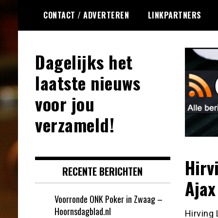
Ga
CONTACT / ADVERTEREN
LINKPARTNERS
naar
de
inhoud
Dagelijks het
laatste nieuws
voor jou
verzameld!
Hirv
RECENTE BERICHTEN
Ajax
Voorronde ONK Poker in Zwaag –
Hoornsdagblad.nl
Hirving 