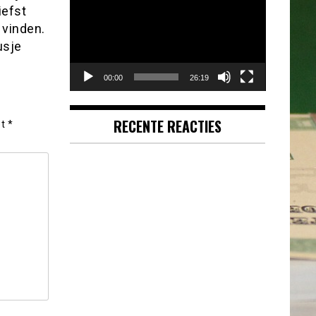
iefst
 vinden.
usje
00:00
26:19
RECENTE REACTIES
et
*