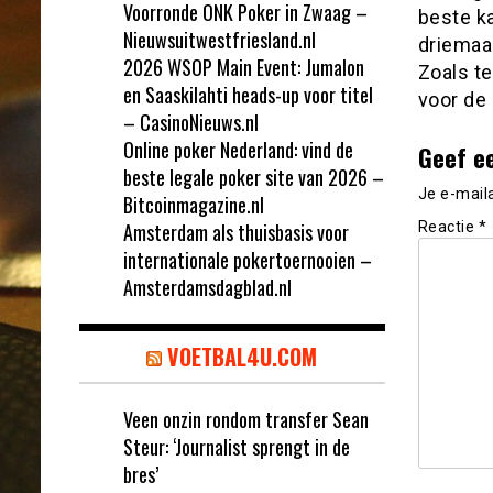
Voorronde ONK Poker in Zwaag –
beste ka
Nieuwsuitwestfriesland.nl
driemaal
2026 WSOP Main Event: Jumalon
Zoals te
en Saaskilahti heads-up voor titel
voor de 
– CasinoNieuws.nl
Online poker Nederland: vind de
Geef e
beste legale poker site van 2026 –
Je e-mail
Bitcoinmagazine.nl
Amsterdam als thuisbasis voor
Reactie
*
internationale pokertoernooien –
Amsterdamsdagblad.nl
VOETBAL4U.COM
Veen onzin rondom transfer Sean
Steur: ‘Journalist sprengt in de
bres’