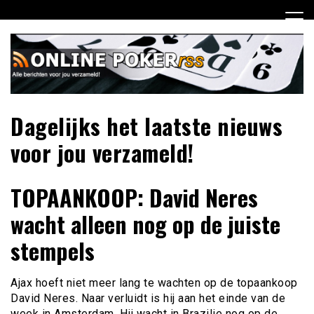
Ga
naar
de
inhoud
Dagelijks het laatste nieuws
voor jou verzameld!
TOPAANKOOP: David Neres
wacht alleen nog op de juiste
stempels
Ajax hoeft niet meer lang te wachten op de topaankoop
David Neres. Naar verluidt is hij aan het einde van de
week in Amsterdam. Hij wacht in Brazilie nog op de