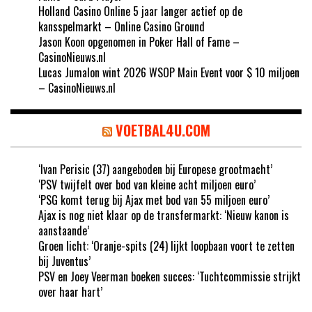
Holland Casino Online 5 jaar langer actief op de
kansspelmarkt – Online Casino Ground
Jason Koon opgenomen in Poker Hall of Fame –
CasinoNieuws.nl
Lucas Jumalon wint 2026 WSOP Main Event voor $ 10 miljoen
– CasinoNieuws.nl
VOETBAL4U.COM
‘Ivan Perisic (37) aangeboden bij Europese grootmacht’
‘PSV twijfelt over bod van kleine acht miljoen euro’
‘PSG komt terug bij Ajax met bod van 55 miljoen euro’
Ajax is nog niet klaar op de transfermarkt: ‘Nieuw kanon is
aanstaande’
Groen licht: ‘Oranje-spits (24) lijkt loopbaan voort te zetten
bij Juventus’
PSV en Joey Veerman boeken succes: ‘Tuchtcommissie strijkt
over haar hart’