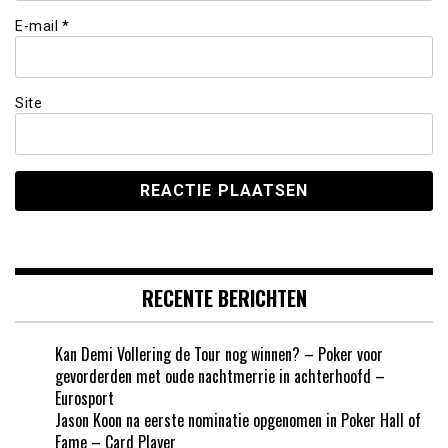
E-mail
*
Site
RECENTE BERICHTEN
Kan Demi Vollering de Tour nog winnen? – Poker voor
gevorderden met oude nachtmerrie in achterhoofd –
Eurosport
Jason Koon na eerste nominatie opgenomen in Poker Hall of
Fame – Card Player