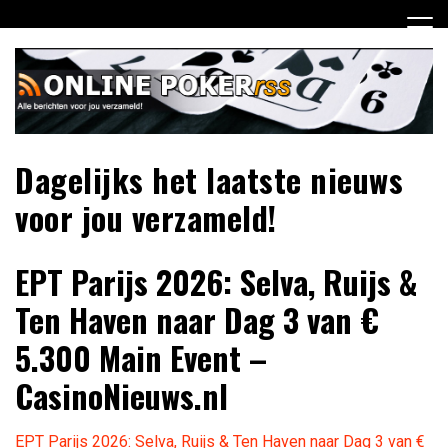
Ga
naar
de
inhoud
Dagelijks het laatste nieuws
voor jou verzameld!
EPT Parijs 2026: Selva, Ruijs &
Ten Haven naar Dag 3 van €
5.300 Main Event –
CasinoNieuws.nl
EPT Parijs 2026: Selva, Ruijs & Ten Haven naar Dag 3 van €