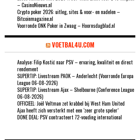
– CasinoNieuws.nl
Crypto poker 2026: uitleg, sites & voor- en nadelen –
Bitcoinmagazine.nl
Voorronde ONK Poker in Zwaag – Hoornsdagblad.nl
VOETBAL4U.COM
Analyse: Filip Kostić naar PSV – ervaring, kwaliteit en direct
rendement
SUPERTIP: Livestream PAOK – Anderlecht (Voorronde Europa
League 06-08-2026)
SUPERTIP: Livestream Ajax – Shelbourne (Conference League
06-08-2026)
OFFICIEEL: Joël Veltman zet krabbel bij West Ham United
Ajax heeft zich versterkt met een ‘zeer grote speler’
DONE DEAL: PSV contracteert 72-vouding international