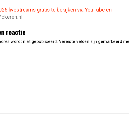
6 livestreams gratis te bekijken via YouTube en
Pokeren.nl
en reactie
adres wordt niet gepubliceerd.
Vereiste velden zijn gemarkeerd m