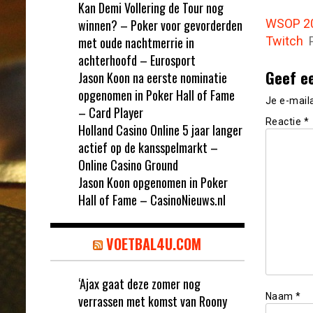
Kan Demi Vollering de Tour nog
winnen? – Poker voor gevorderden
WSOP 202
met oude nachtmerrie in
Twitch
achterhoofd – Eurosport
Geef e
Jason Koon na eerste nominatie
opgenomen in Poker Hall of Fame
Je e-mail
– Card Player
Reactie
*
Holland Casino Online 5 jaar langer
actief op de kansspelmarkt –
Online Casino Ground
Jason Koon opgenomen in Poker
Hall of Fame – CasinoNieuws.nl
VOETBAL4U.COM
‘Ajax gaat deze zomer nog
Naam
*
verrassen met komst van Roony