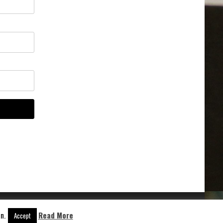
n.
Read More
Aangedreven door
WordPress
Accept