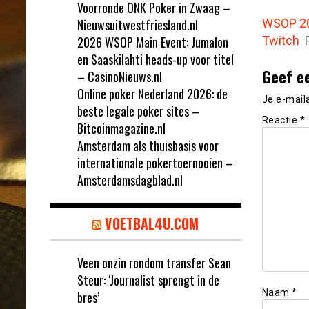
Voorronde ONK Poker in Zwaag –
Nieuwsuitwestfriesland.nl
WSOP 202
2026 WSOP Main Event: Jumalon
Twitch
en Saaskilahti heads-up voor titel
Geef e
– CasinoNieuws.nl
Online poker Nederland 2026: de
Je e-mail
beste legale poker sites –
Reactie
*
Bitcoinmagazine.nl
Amsterdam als thuisbasis voor
internationale pokertoernooien –
Amsterdamsdagblad.nl
VOETBAL4U.COM
Veen onzin rondom transfer Sean
Steur: ‘Journalist sprengt in de
Naam
*
bres’