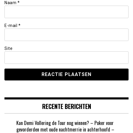
Naam
*
E-mail
*
Site
RECENTE BERICHTEN
Kan Demi Vollering de Tour nog winnen? – Poker voor
gevorderden met oude nachtmerrie in achterhoofd –