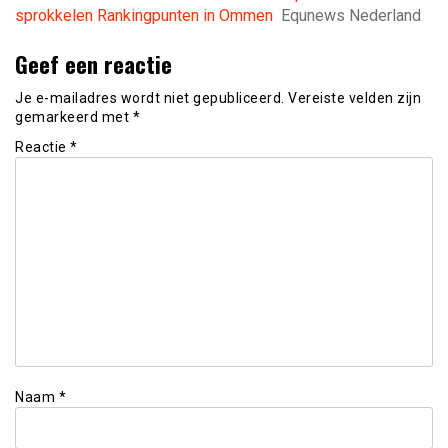
sprokkelen Rankingpunten in Ommen
Equnews Nederland
Geef een reactie
Je e-mailadres wordt niet gepubliceerd.
Vereiste velden zijn
gemarkeerd met
*
Reactie
*
Naam
*