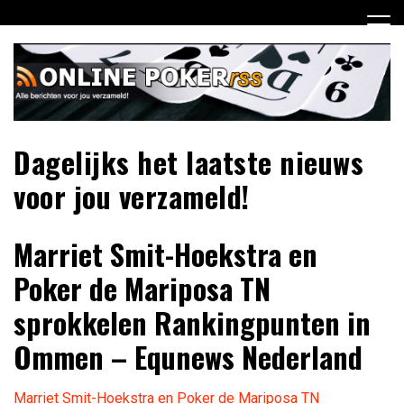
Ga
naar
de
inhoud
Dagelijks het laatste nieuws
voor jou verzameld!
Marriet Smit-Hoekstra en
Poker de Mariposa TN
sprokkelen Rankingpunten in
Ommen – Equnews Nederland
Marriet Smit-Hoekstra en Poker de Mariposa TN