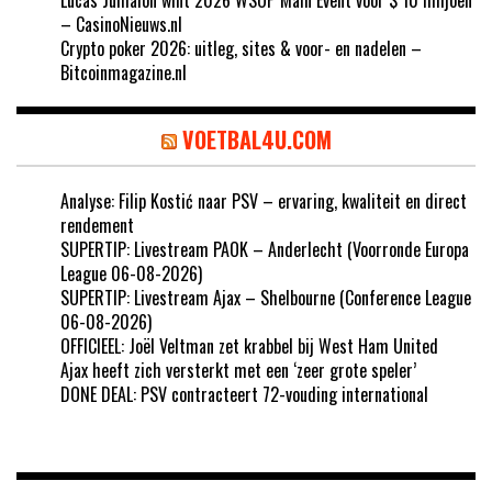
– CasinoNieuws.nl
Crypto poker 2026: uitleg, sites & voor- en nadelen –
Bitcoinmagazine.nl
VOETBAL4U.COM
Analyse: Filip Kostić naar PSV – ervaring, kwaliteit en direct
rendement
SUPERTIP: Livestream PAOK – Anderlecht (Voorronde Europa
League 06-08-2026)
SUPERTIP: Livestream Ajax – Shelbourne (Conference League
06-08-2026)
OFFICIEEL: Joël Veltman zet krabbel bij West Ham United
Ajax heeft zich versterkt met een ‘zeer grote speler’
DONE DEAL: PSV contracteert 72-vouding international