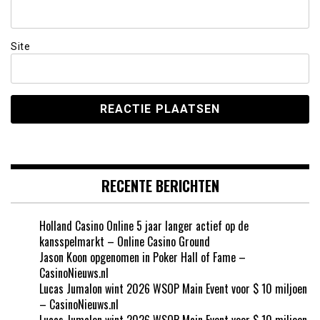
Site
RECENTE BERICHTEN
Holland Casino Online 5 jaar langer actief op de
kansspelmarkt – Online Casino Ground
Jason Koon opgenomen in Poker Hall of Fame –
CasinoNieuws.nl
Lucas Jumalon wint 2026 WSOP Main Event voor $ 10 miljoen
– CasinoNieuws.nl
Lucas Jumalon wint 2026 WSOP Main Event voor $ 10 miljoen